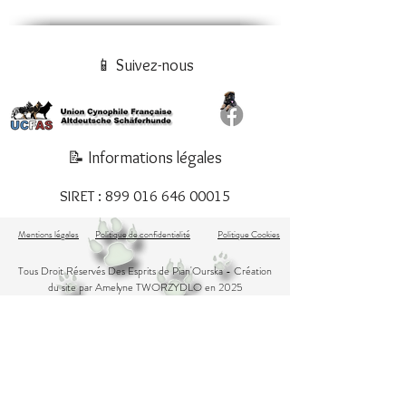
📱 Suivez-nous
📝 Informations légales
SIRET :
899 016 646 00015
Mentions légales
Politique de confidentialité
Politique Cookies
Tous Droit Réservés Des Esprits de Pian'Ourska
- Création
du site par Amelyne TWORZYDLO en 2025