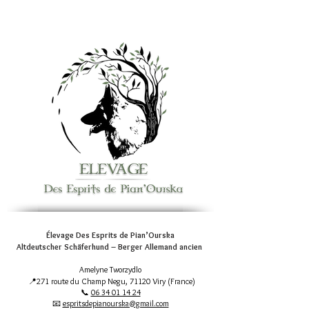
en approche !
anciens…
Élevage Des Esprits de Pian’Ourska
Altdeutscher Schäferhund – Berger Allemand ancien
Amelyne Tworzydlo
📍271 route du Champ Negu, 71120 Viry (France)
📞
06 34 01 14 24
📧
espritsdepianourska@gmail.com