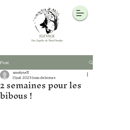
Post
amelyne71
13 juil. 2023
1 min de lecture
2 semaines pour les
bibous !