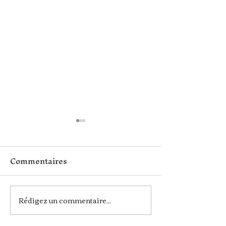
Commentaires
Rédigez un commentaire...
Une nouvelle portée
En ces bois