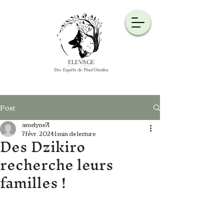
Post
amelyne71
7 févr. 2024
1 min de lecture
Des Dzikiro
recherche leurs
familles !