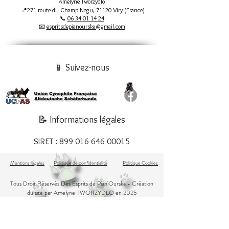
Amelyne Tworzydlo
📍271 route du Champ Negu, 71120 Viry (France)
📞
06 34 01 14 24
📧
espritsdepianourska@gmail.com
📱 Suivez-nous
📝 Informations légales
SIRET :
899 016 646 00015
Mentions légales
Politique de confidentialité
Politique Cookies
Tous Droit Réservés Des Esprits de Pian'Ourska
- Création
du site par Amelyne TWORZYDLO en 2025