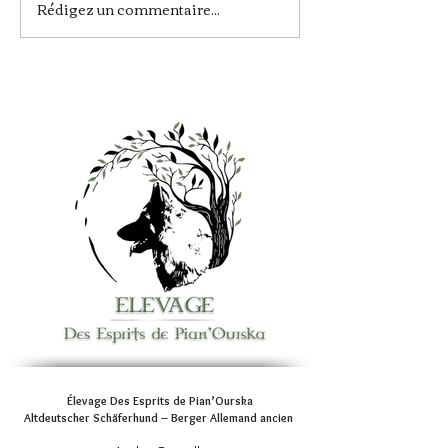
Rédigez un commentaire...
Une nouvelle portée
En ces bois
en approche !
anciens…
Élevage Des Esprits de Pian’Ourska
Altdeutscher Schäferhund – Berger Allemand ancien