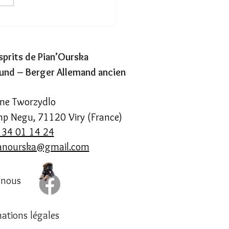
ces bois anciens…
sprits de Pian’Ourska
und – Berger Allemand ancien
ne Tworzydlo
p Negu, 71120 Viry (France)
 34 01 14 24
ianourska@gmail.com
-nous
ations légales