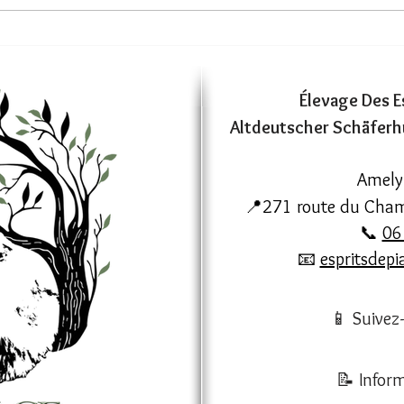
En 
Une nouvelle portée en
approche !
Élevage Des E
Altdeutscher Schäferh
Amely
📍271 route du Cham
📞
06
📧
espritsdep
📱 Suivez
📝 Inform