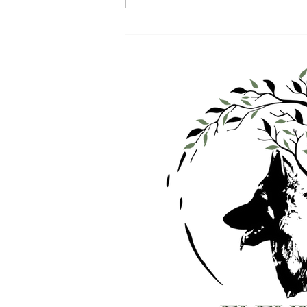
4 semaines déjà…
certains cherche leur
famille !