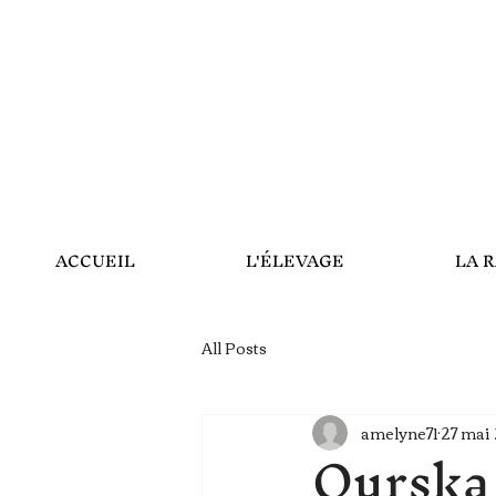
ACCUEIL
L'ÉLEVAGE
LA 
All Posts
amelyne71
27 mai
Ourska 