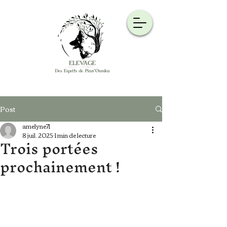
Post
amelyne71
8 juil. 2025
1 min de lecture
Trois portées
prochainement !