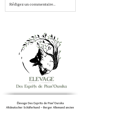
Rédigez un commentaire...
Une nouvelle portée
En ces bois
en approche !
anciens…
Élevage Des Esprits de Pian’Ourska
Altdeutscher Schäferhund – Berger Allemand ancien