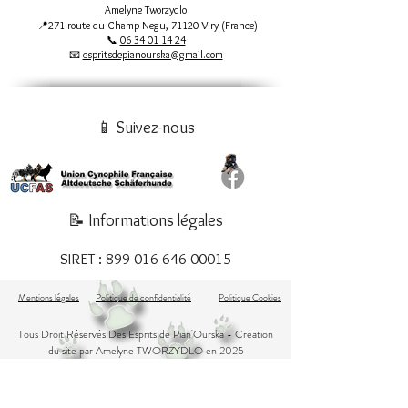
Amelyne Tworzydlo
📍271 route du Champ Negu, 71120 Viry (France)
📞
06 34 01 14 24
📧
espritsdepianourska@gmail.com
📱 Suivez-nous
📝 Informations légales
SIRET :
899 016 646 00015
Mentions légales
Politique de confidentialité
Politique Cookies
Tous Droit Réservés Des Esprits de Pian'Ourska
- Création
du site par Amelyne TWORZYDLO en 2025