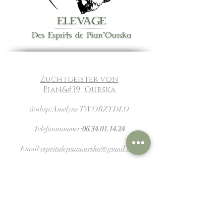
Zuchtgeister von
Pian&#39;Ourska
&nbsp;Amelyne TWORZYDLO
Telefonnummer:
06.34.01.14.24
Email:
espritsdepianourska@gmail.com
Siret:
899.016.646.00015
📱 Suivez-nous